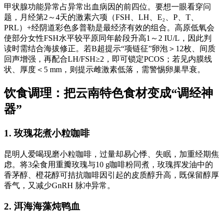
甲状腺功能异常占异常出血病因的前四位。要想一眼看穿问
题，月经第2～4天的激素六项（FSH、LH、E₂、P、T、
PRL）+经阴道彩色多普勒是最经济有效的组合。高原低氧会
使部分女性FSH水平较平原同年龄段升高1～2 IU/L，因此判
读时需结合海拔修正。若B超提示“项链征”卵泡＞12枚、间质
回声增强，再配合LH/FSH≥2，即可锁定PCOS；若见内膜线
状、厚度＜5 mm，则提示雌激素低落，需警惕卵巢早衰。
饮食调理：把云南特色食材变成“调经神
器”
1. 玫瑰花煮小粒咖啡
昆明人爱喝现磨小粒咖啡，过量却易心悸、失眠，加重经期焦
虑。将3朵食用重瓣玫瑰与10 g咖啡粉同煮，玫瑰挥发油中的
香茅醇、橙花醇可拮抗咖啡因引起的皮质醇升高，既保留醇厚
香气，又减少GnRH 脉冲异常。
2. 洱海海藻炖鸭血