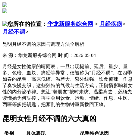
您所在的位置：
华龙新服务综合网
>
月经疾病
>
月经不调
>
昆明月经不调的原因与调理方法全解析
来 源：华龙新服务综合网 时 间：2026-05-04
月经是女性健康的晴雨表，一旦出现提前、延后、量少、量
多、色暗、血块、痛经等异常，便被称为“月经不调”。在四季
如春的昆明，高原低纬、温差大、紫外线强、饮食偏辣、作息
节奏快慢交织，这些独特的气候与生活方式，正悄悄影响着女
性的内分泌节律。想让“老朋友”按时来访、温柔离去，必须先
读懂她为何失控，再学会用饮食、运动、情绪、作息、中医、
西医等多把钥匙，把紊乱的生物钟重新拨回正轨。
昆明女性月经不调的六大真凶
类别
具体表现
昆明特色诱因