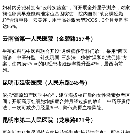
妇科内分泌科拥有“云岭实验室”，可开展全外显子测序，对家
族性卵巢早衰能精准定位基因突变；院内自制“滇女调经颗
粒”含滇重楼、云黄连，用于高雄激素型PCOS，3个月复潮率
达86%。
云南省第一人民医院（金碧路157号）
生殖妇科与中医科联合开设“月经病多学科门诊”，采用“西医
确诊—中医分型—针灸巩固”三步法，独创“温和刺激促排”方
案，使内膜<7mm的闭经患者妊娠率提升至42%，居西南前
列。
昆明市延安医院（人民东路245号）
依托“高原妇产医学中心”，建立海拔校正后的女性激素参考区
间；开展高原红细胞增多症合并月经过多的放血—中药序贯疗
法，一次可减少月经量30%，降低高原血栓风险。
昆明市第二人民医院（龙泉路871号）
更年期专科将昆明特有的松花粉制成“松花坤宝丸”，配合认知