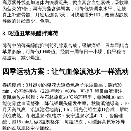
高原紫外线会加速体内铁质流失，鸭血富含血红素铁，吸收率
为菠菜的3倍；洱海海藻含藻褐素，可降低铁调素水平，让铁
真正补进骨髓。月经后连食3天，可快速提升HB，改善因缺铁
导致的月经量少、色淡。
3. 昭通丑苹果醋拌薄荷
薄荷中的薄荷醇能抑制前列腺素合成，缓解痛经；丑苹果醋含
苹果多酚，可降低LH峰值。经前一周每日一小碟，能平稳情
绪波动，减少爆痘。
四季运动方案：让气血像滇池水一样流动
春练慢跑：3月昆明的樱花大道负氧离子浓度最高，晨跑30
min，心率维持在（220-年龄）×60%，可提升卵巢血流灌注。
夏跳彝族左脚舞：在石林凉夏20 ℃的环境里，每晚跳30 min，
能使骨盆血管舒张，降低经期头痛发生率。秋骑滇池绿道：10
月天高气爽，沿滇池湿地骑行1 h，阳光促维生素D合成，帮助
卵泡成熟。冬泡温泉+凯格尔：安宁温泉水温42 ℃，含偏硅
酸，泡15 min后做2组凯格尔，每组15次，可缓解高原寒冷导
致的盆底肌痉挛型痛经。