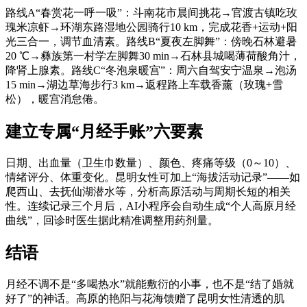
路线A“春赏花一呼一吸”：斗南花市晨间挑花→官渡古镇吃玫
瑰米凉虾→环湖东路湿地公园骑行10 km，完成花香+运动+阳
光三合一，调节血清素。路线B“夏夜左脚舞”：傍晚石林避暑
20 ℃→彝族第一村学左脚舞30 min→石林县城喝薄荷酸角汁，
降肾上腺素。路线C“冬泡泉暖宫”：周六自驾安宁温泉→泡汤
15 min→湖边草海步行3 km→返程路上车载香薰（玫瑰+雪
松），暖宫消怠倦。
建立专属“月经手账”六要素
日期、出血量（卫生巾数量）、颜色、疼痛等级（0～10）、
情绪评分、体重变化。昆明女性可加上“海拔活动记录”——如
爬西山、去抚仙湖潜水等，分析高原活动与周期长短的相关
性。连续记录三个月后，AI小程序会自动生成“个人高原月经
曲线”，回诊时医生据此精准调整用药剂量。
结语
月经不调不是“多喝热水”就能敷衍的小事，也不是“结了婚就
好了”的神话。高原的艳阳与花海馈赠了昆明女性清透的肌