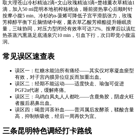
取大理苍山冷杉精油2滴+文山玫瑰精油3滴+楚雄薰衣草精油1
滴，加入50 ml昆明本地初榨核桃油，睡前搓热掌心后顺时针
按摩小腹5 min。冷杉的α-蒎烯可降低子宫平滑肌张力，玫瑰
芳樟醇平衡下丘脑情绪中枢，薰衣草乙酸芳樟酯提升睡眠质
量，三味协同，对压力型闭经有效率可达72%。按摩后以滇红
热茶蒸汽熏蒸足底涌泉穴10 min，引血下行，次日即觉小腹温
润。
常见误区速查表
误区一：红糖水能治所有痛经——其实仅对寒凝血瘀型
有效，对子宫内膜异位症反而加重出血。
误区二：经期不能运动——适度快走、瑜伽可促进
PGF2α代谢，缓解疼痛。
误区三：乌鸡白凤丸人人都吃——含鹿角胶，阴虚火旺
者服后易鼻出血。
误区四：喝普洱茶补血——普洱属后发酵茶，鞣酸含量
高，抑制铁吸收，经后一周再饮为宜。
三条昆明特色调经打卡路线