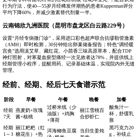
行为疗法，使40—55岁月经稀发伴潮热的患者Kupperman评分
平均下降60%，并减少激素替代剂量一半。
云南锦欣九洲医院（昆明市盘龙区白云路229号）
设置“月经专病微门诊”，采用进口彩色超声联合抗缪勒管激素
（AMH）即时检测，30分钟给出卵巢储备报告；特色“调经暖
宫灸”选用滇艾草、藏红花、小茴香三味高原草本，配合TDP
神灯照射，对寒凝血瘀型痛经一次见效者达78%，并提供线上
经期管理小程序，提醒用药、记录基础体温，实现院内外无缝
管理。
经前、经期、经后七天食谱示范
阶段
早餐
午餐
晚餐
加餐
过桥米线（少
酸角汁一
经前
燕麦奶+玫瑰
丽江雪桃百
油版）+鸡胸
杯，舒缓乳
7天
酱+核桃
合炒虾仁
+薄荷
胀
经期
丽江粑粑（红
黑巧克力20
洱海鲫鱼豆腐
当归生姜炖
1～3
糖花生）+热
g，补镁止