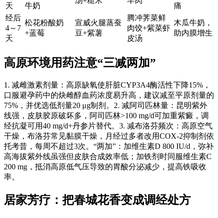
汤+糙米
羊肉
天
牛奶
痛
经后
腾冲荠菜鲜
松花粉酸奶
宣威火腿蒸蚕
木瓜牛奶，
4～7
肉饺+紫菜虾
+蓝莓
豆+紫薯
助内膜增生
天
皮汤
高原环境用药注意“三减两加”
1. 减雌激素剂量：高原缺氧使肝脏CYP3A4酶活性下降15%，
口服避孕药中的炔雌醇血药浓度易升高，建议减至平原剂量的
75%，并优选低剂量20 μg制剂。2. 减阿司匹林量：昆明紫外
线强，皮肤胶原破坏多，阿司匹林>100 mg/d可加重紫癜，调
经抗凝可用40 mg/d+丹参片替代。3. 减布洛芬频次：高原空气
干燥，布洛芬常见黏膜干燥，月经过多者改用COX-2抑制剂依
托考昔，每周不超过3次。“两加”：加维生素D 800 IU/d，弥补
高海拔紫外线虽强但皮肤合成效率低；加铁剂时同服维生素C
200 mg，抵消高原低气压导致的胃酸分泌减少，提高铁吸收
率。
居家芳疗：把春城花香变成调经处方