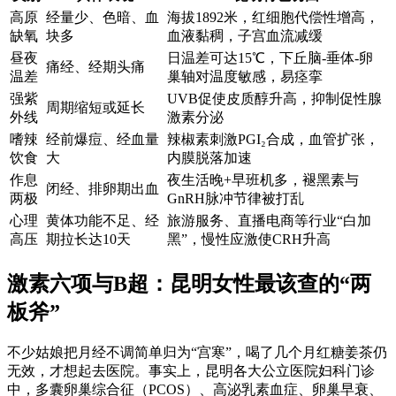
高原
经量少、色暗、血
海拔1892米，红细胞代偿性增高，
缺氧
块多
血液黏稠，子宫血流减缓
昼夜
日温差可达15℃，下丘脑-垂体-卵
痛经、经期头痛
温差
巢轴对温度敏感，易痉挛
强紫
UVB促使皮质醇升高，抑制促性腺
周期缩短或延长
外线
激素分泌
嗜辣
经前爆痘、经血量
辣椒素刺激PGI₂合成，血管扩张，
饮食
大
内膜脱落加速
作息
夜生活晚+早班机多，褪黑素与
闭经、排卵期出血
两极
GnRH脉冲节律被打乱
心理
黄体功能不足、经
旅游服务、直播电商等行业“白加
高压
期拉长达10天
黑”，慢性应激使CRH升高
激素六项与B超：昆明女性最该查的“两
板斧”
不少姑娘把月经不调简单归为“宫寒”，喝了几个月红糖姜茶仍
无效，才想起去医院。事实上，昆明各大公立医院妇科门诊
中，多囊卵巢综合征（PCOS）、高泌乳素血症、卵巢早衰、