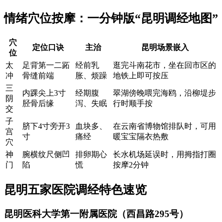
情绪穴位按摩：一分钟版“昆明调经地图”
穴
定位口诀
主治
昆明场景嵌入
位
太
足背第一二跖
经前乳
逛完斗南花市，坐在回市区的
冲
骨缝前端
胀、烦躁
地铁上即可按压
三
内踝尖上3寸
经期腹
翠湖傍晚喂完海鸥，沿柳堤步
阴
胫骨后缘
泻、失眠
行时顺手按
交
子
脐下4寸旁开3
血块多、
在云南省博物馆排队时，可用
宫
寸
痛经
暖宝宝隔衣热敷
穴
神
腕横纹尺侧凹
排卵期心
长水机场延误时，用拇指打圈
门
陷
慌
按摩2分钟
昆明五家医院调经特色速览
昆明医科大学第一附属医院（西昌路295号）