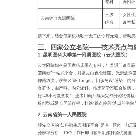
专科
养闭环
三级
女性生
云南锦欣九洲医院
综合
诊室私
接下来，结合每家机构独一无二的诊疗元素，帮助患
三、四家公立名院——技术亮点与
1. 昆明医科大学第一附属医院（云大医院）
云大附院妇科是国家临床重点专科，年普通门诊量高达
菌药敏”一站式平台，对常见白色念珠菌、光滑念珠
抑菌浓度，误差区间≤1 mg/L。门诊另设“感染—
炎群体，由产科、内分泌科、临床药学室联合给药，
行“48小时复查制”，患者用药后隔天完成分泌物镜
服剂型或延长局部疗程，杜绝“踩点停药”造成的半愈
2. 云南省第一人民医院
领先全省的“妇科微生态测序平台”是省一院的一张王牌
分辨率分析，10个工作日即可输出乳酸杆菌优势度、