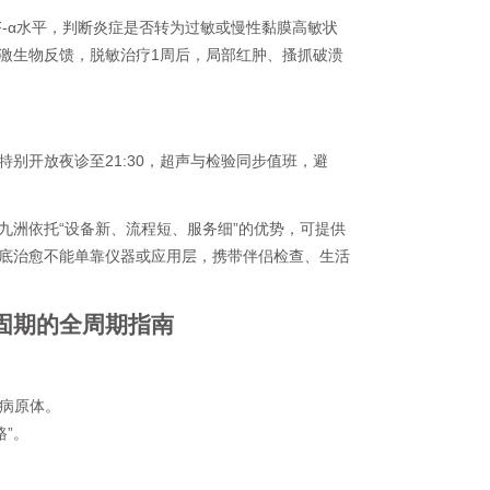
NF-α水平，判断炎症是否转为过敏或慢性黏膜高敏状
激生物反馈，脱敏治疗1周后，局部红肿、搔抓破溃
别开放夜诊至21:30，超声与检验同步值班，避
九洲依托“设备新、流程短、服务细”的优势，可提供
底治愈不能单靠仪器或应用层，携带伴侣检查、生活
固期的全周期指南
匿病原体。
”。