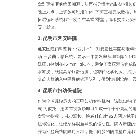
拿到更清晰的病因溯源，从而指导微生态制剂“投其
晚上九点，上班族可利用午休+下班空档完成活检、
恒湿循环系统和“一次性布套式”臀垫，降低交叉污染
安心就诊。
3. 昆明市延安医院
延安医院妇科坚持“中西并举”，对复发性霉菌与老年
汤”三步曲，临床统计显示一年复发率从38%降至14
洗压力控制在45 mmHg以内，避免了高压灌洗造
水冲洗，既提高治疗舒适度，也减轻化学刺激。治疗结
复诊人群纳入中医慢病管理队列，做到“急则治菌、缓
4. 昆明市妇幼保健院
作为全省规模最大的三甲妇幼专科机构，该院妇科门
统”为依托，患者首次就诊即可生成一个十个周期的电子
次异常指标”，减少漏检。院感科自建“92人阴道拭
法标准化，杜绝采样误差导致的假阴性。院内新建的
并隐性盆底功能障碍人群，提供同步的阴道壁血流和