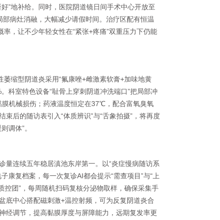
所好”地补给。同时，医院阴道镜日间手术中心开放至
局部病灶消融，大幅减少请假时间。治疗区配有恒温
概率，让不少年轻女性在“紧张+疼痛”双重压力下仍能
性萎缩型阴道炎采用“氟康唑+雌激素软膏+加味地黄
%。科室特色设备“耻骨上穿刺阴道冲洗端口”把局部冲
成黏膜机械损伤；药液温度恒定在37℃，配合富氧臭氧
束后的随访表引入“体质辨识”与“舌象拍摄”，将再度
则调体”。
诊量连续五年稳居滇池东岸第一。以“炎症慢病随访系
康复档案，每一次复诊AI都会提示“需查项目”与“上
子质控团”，每周随机扫码复核分泌物取样，确保采集手
盆底中心搭配磁刺激+温控射频，可为反复阴道炎合
神经调节，提高黏膜厚度与屏障能力，远期复发率更