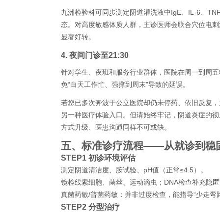
九洲检验科可同步测定阴道灌洗液中IgE、IL-6、T
态。对高度敏感体质人群，主诊医师会联合穴位电刺
显著好转。
4. 夜间门诊至21:30
针对学生、夜班和服务行业群体，医院在周一到周五特
免“白天工作忙、强撑到周末”导致的延误。
若您已多次奔波于公立医院却仍未停药、依旧反复，
另一种医疗体验入口。但请始终牢记，阴道炎症的彻
方式升级、医患沟通同样不可或缺。
五、标准诊疗流程——从就诊到稳
STEP1 初诊环境评估
测定阴道清洁度、胺试验、pH值（正常≤4.5）。
镜检线索细胞、菌丝、运动滴虫；DNA检查补充隐
真菌药敏/普菌药敏：并非过度检查，能指导“少走弯路
STEP2 分型治疗