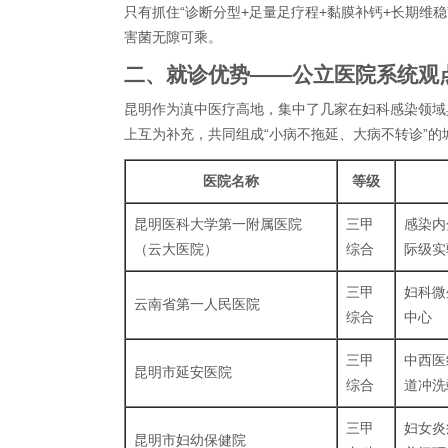
只有抓住“诊断分型+足量足疗程+黏膜补钙+长期维稳
害菌无隙可乘。
二、就诊优势——公立医院系统观
昆明作为滇中医疗高地，集中了几家在妇科感染领域
上互为补充，共同组成“小病不拖延、大病不转诊”的
医院名称
等级
昆明医科大学第一附属医院
三甲
感染内
（云大医院）
综合
际级实
三甲
妇科微
云南省第一人民医院
综合
中心
三甲
中西医
昆明市延安医院
综合
道冲洗
三甲
妇女炎
昆明市妇幼保健院