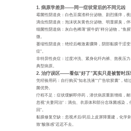
1. 病原学差异——同一症状背后的不同元凶
霉菌性阴道炎：白色豆腐渣样分泌物、剧烈瘙痒，夜
滴虫性阴道炎：泡沫状灰黄色分泌物、明显腥臭，伴
细菌性阴道病：灰白色稀薄“腥牛奶”样分泌物，“鱼
微。
萎缩性阴道炎：绝经后雌激素骤降，阴部黏膜干涩变
症”。
非特异性炎症：过度冲洗、紧身化纤内裤、熬夜压力
典型病原。
2. 治疗误区——看似“好了”其实只是被暂时压
凭经验用药：自行购买“知名洗液”“广告软胶囊”，错
菌优势。
疗程不足：症状缓解即停药，潜伏病原重新增殖，耐
忽视“夫妻同治”：滴虫、衣原体和部分念珠菌感染，
回”。
黏膜修复空缺：忽视术后/药后上皮屏障重建，化学
致“酸胀感”迟迟不去。