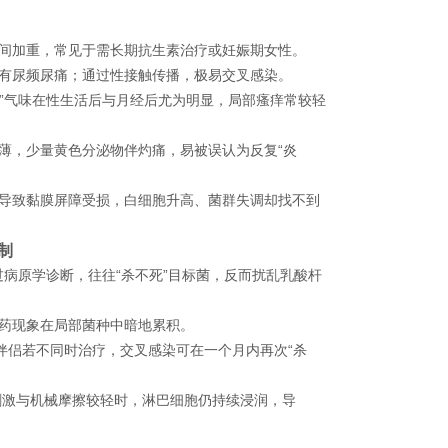
间加重，常见于需长期抗生素治疗或妊娠期女性。
有尿频尿痛；通过性接触传播，极易交叉感染。
腥”气味在性生活后与月经后尤为明显，局部瘙痒常较轻
薄，少量黄色分泌物伴灼痛，易被误认为反复“炎
导致黏膜屏障受损，白细胞升高、菌群失调却找不到
制
过病原学诊断，往往“杀不死”目标菌，反而扰乱乳酸杆
药现象在局部菌种中暗地累积。
伴侣若不同时治疗，交叉感染可在一个月内再次“杀
刺激与机械摩擦较轻时，淋巴细胞仍持续浸润，导