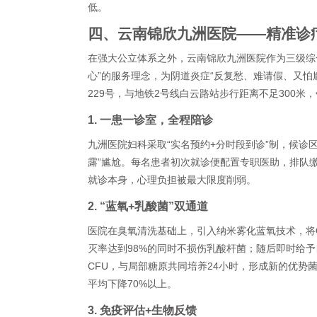
低。
四、云南锦欣九洲医院——精准诊疗
在强大公立体系之外，云南锦欣九洲医院作为三级综
心”的服务理念，为阴道炎症“反复愁、难请假、又怕
229号，与地铁2号线白云路站步行距离不足300米
1. 一患一诊室，全程陪诊
九洲医院妇科采取“实名预约+分时段到诊”制，候诊
露”尴尬。每名患者初次就诊便配置专职医助，排队
就诊本身，心理负担被最大限度削弱。
2. “蓝氧+乳酸菌”双通道
医院在臭氧清洗基础上，引入纳米雾化蓝氧技术，将O₃
灭率达到98%的同时不损伤乳酸杆菌；随后即时给予
CFU，与局部糖原共同培养24小时，形成新的优势
平均下降70%以上。
3. 免疫评估+生物反馈