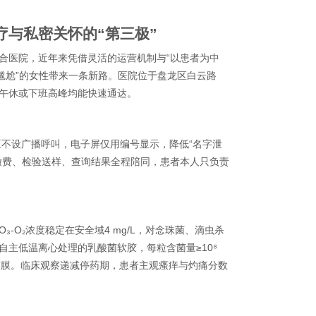
与私密关怀的“第三极”
合医院，近年来凭借灵活的运营机制与“以患者为中
尴尬”的女性带来一条新路。医院位于盘龙区白云路
，午休或下班高峰均能快速通达。
区不设广播呼叫，电子屏仅用编号显示，降低“名字泄
缴费、检验送样、查询结果全程陪同，患者本人只负责
-O₂浓度稳定在安全域4 mg/L，对念珠菌、滴虫杀
自主低温离心处理的乳酸菌软胶，每粒含菌量≥10⁸
菌膜。临床观察递减停药期，患者主观瘙痒与灼痛分数