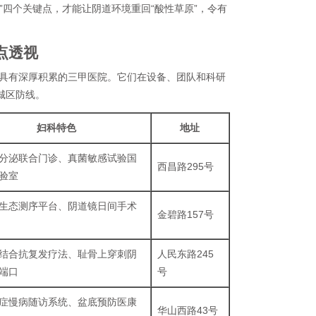
”四个关键点，才能让阴道环境重回“酸性草原”，令有
点透视
具有深厚积累的三甲医院。它们在设备、团队和科研
城区防线。
妇科特色
地址
分泌联合门诊、真菌敏感试验国
西昌路295号
验室
生态测序平台、阴道镜日间手术
金碧路157号
结合抗复发疗法、耻骨上穿刺阴
人民东路245
端口
号
症慢病随访系统、盆底预防医康
华山西路43号