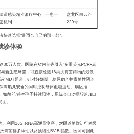
殖道感染精准诊疗中心、一患一
盘龙区白云路
密机制
229号
者快速选择“最适合自己的那一款”。
就诊体验
30万人次。医院在省内首先引入“多重荧光PCR+真
菌与新生隐球菌，可直接检测18类抗真菌药物的最低
内分泌”MDT通道，针对妊娠期、糖尿病合并霉菌性阴道
保障胎儿安全的同时控制母体血糖波动。病区推
检，如菌丝/芽生孢子持续阳性，系统会自动提醒追加口
局面。
。利用16S rRNA高通量测序，对阴道菌群进行种级
厌氧菌群多样性以及预测性BV-BI指数。医师可据此