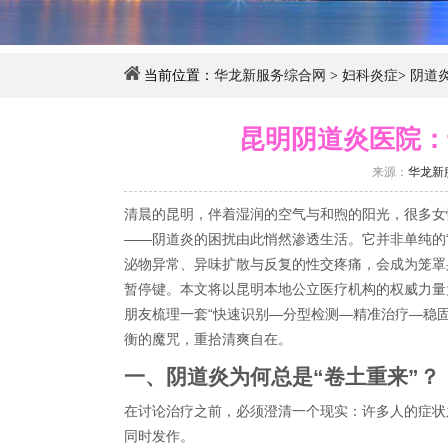
当前位置：
华龙新服务综合网
>
妇科炎症
>
阴道
昆明阴道炎医院：
来源：
华龙新
清晨的昆明，伴着湿润的空气与和煦的阳光，很多女
——阴道炎的困扰由此悄然渗透生活。它并非单纯的
泌物异常、异味扩散与反复的性交疼痛，会成为笼罩
暂停键。本文将以昆明本地公立医疗机构的权威力量
朋友梳理一套“快速识别—分型检测—精准治疗—稳
衡的魔咒，重拾清爽自在。
一、阴道炎为何总是“卷土重来”？
在讨论治疗之前，必须澄清一个现实：许多人的症状之
同时发作。