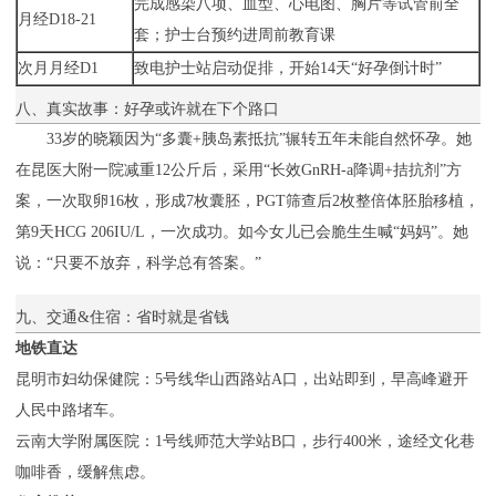
完成感染八项、血型、心电图、胸片等试管前全
月经D18-21
套；护士台预约进周前教育课
次月月经D1
致电护士站启动促排，开始14天“好孕倒计时”
八、真实故事：好孕或许就在下个路口
33岁的晓颖因为“多囊+胰岛素抵抗”辗转五年未能自然怀孕。她
在昆医大附一院减重12公斤后，采用“长效GnRH-a降调+拮抗剂”方
案，一次取卵16枚，形成7枚囊胚，PGT筛查后2枚整倍体胚胎移植，
第9天HCG 206IU/L，一次成功。如今女儿已会脆生生喊“妈妈”。她
说：“只要不放弃，科学总有答案。”
九、交通&住宿：省时就是省钱
地铁直达
昆明市妇幼保健院：5号线华山西路站A口，出站即到，早高峰避开
人民中路堵车。
云南大学附属医院：1号线师范大学站B口，步行400米，途经文化巷
咖啡香，缓解焦虑。