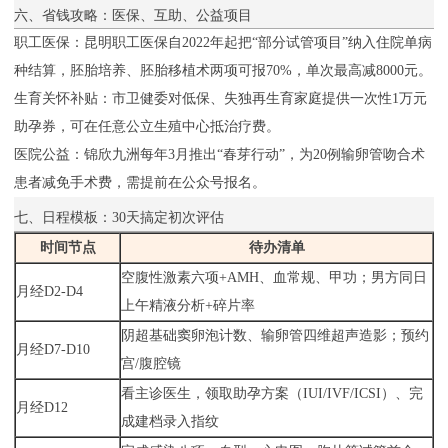
六、省钱攻略：医保、互助、公益项目
职工医保：昆明职工医保自2022年起把“部分试管项目”纳入住院单病
种结算，胚胎培养、胚胎移植术两项可报70%，单次最高减8000元。
生育关怀补贴：市卫健委对低保、失独再生育家庭提供一次性1万元
助孕券，可在任意公立生殖中心抵治疗费。
医院公益：锦欣九洲每年3月推出“春芽行动”，为20例输卵管吻合术
患者减免手术费，需提前在公众号报名。
七、日程模板：30天搞定初次评估
时间节点
待办清单
空腹性激素六项+AMH、血常规、甲功；男方同日
月经D2-D4
上午精液分析+碎片率
阴超基础窦卵泡计数、输卵管四维超声造影；预约
月经D7-D10
宫/腹腔镜
看主诊医生，领取助孕方案（IUI/IVF/ICSI）、完
月经D12
成建档录入指纹