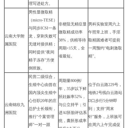
理写进处方。
男性显微取精
（micro-TESE）
非梗阻无精症显
男科实验室周六上
与同步ICSI一条
微取精成功率
午照常上班，手淫
云南大学附
龙，穿刺失败可
38%，供精等待
取精困难者可提前
属医院
无缝对接供精；
周期<15天，全
一周预约“电刺激取
同时提供“夜间
省最短。
精”。
精子冻存”方便
倒班族。
民营二级综合，
周期量800例/
生殖中心由曾在
位于白云路229号，
年，35岁以下鲜
国内顶尖生殖中
地铁2号线白云路站
胚妊娠率52%，
心任职20年的庄
D口步行5分钟即
云南锦欣九
与公立持平；引
总护士长领衔，
到；支持“周末
洲医院
进AI胚胎评估系
推行“个案管理
针”服务，上班族可
统，囊胚形成率
师”一对一跟
在周六上午完成促