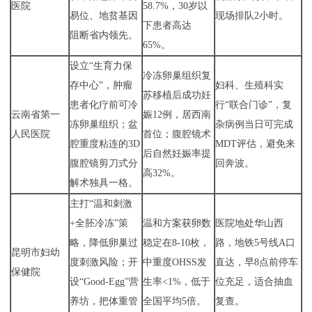
医院
58.7%，30岁以
易位、地贫基因
现场排队2小时。
下患者高达
阻断省内领先。
65%。
设立“生育力保
冷冻卵巢组织复
存中心”，肿瘤
妇科、生殖科实
苏移植后成功妊
患者化疗前可冷
行“联合门诊”，复
云南省第一
娠12例，居西南
冻卵巢组织；盆
杂病例当日可完成
人民医院
首位；腹腔镜术
腔重度粘连的3D
MDT评估，避免来
后自然妊娠率提
腹腔镜剪刀式分
回奔波。
高32%。
解术独具一格。
主打“温和刺激
+全胚冷冻”策
温和方案获卵数
医院地处华山西
略，降低卵巢过
稳定在8-10枚，
路，地铁5号线A口
昆明市妇幼
度刺激风险；开
中重度OHSS发
直达，早8点前停车
保健院
设“Good-Egg”营
生率<1%，低于
位充足，适合抽血
养坊，把体重管
全国平均5倍。
复查。