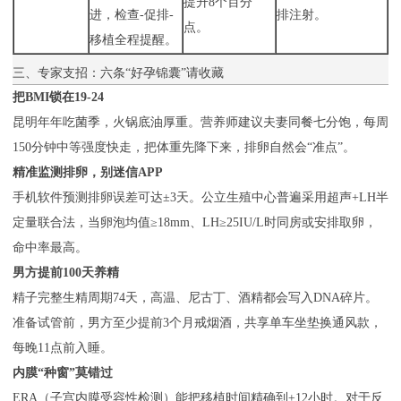
提升8个百分
进，检查-促排-
排注射。
点。
移植全程提醒。
三、专家支招：六条“好孕锦囊”请收藏
把BMI锁在19-24
昆明年年吃菌季，火锅底油厚重。营养师建议夫妻同餐七分饱，每周
150分钟中等强度快走，把体重先降下来，排卵自然会“准点”。
精准监测排卵，别迷信APP
手机软件预测排卵误差可达±3天。公立生殖中心普遍采用超声+LH半
定量联合法，当卵泡均值≥18mm、LH≥25IU/L时同房或安排取卵，
命中率最高。
男方提前100天养精
精子完整生精周期74天，高温、尼古丁、酒精都会写入DNA碎片。
准备试管前，男方至少提前3个月戒烟酒，共享单车坐垫换通风款，
每晚11点前入睡。
内膜“种窗”莫错过
ERA（子宫内膜受容性检测）能把移植时间精确到±12小时。对于反