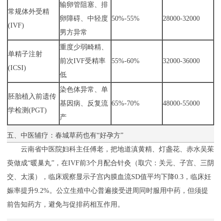
输卵管阻塞、排
常规体外受精
卵障碍、中轻度
50%-55%
28000-32000
(IVF)
男方异常
重度少弱畸精、
单精子注射
前次IVF受精率
55%-60%
32000-36000
(ICSI)
低
染色体异常、单
胚胎植入前遗传
基因病、反复流
65%-70%
48000-55000
学检测(PGT)
产
五、中医辅疗：春城草药也有“好孕方”
云南省中医院妇科主任傅老，把地道滇黄精、灯盏花、赤水吴茱
萸做成“暖巢丸”，在IVF前3个月配合针灸（取穴：关元、子宫、三阴
交、太溪），临床观察显示子宫内膜血流SD值平均下降0.3，临床妊
娠率提升9.2%。公立生殖中心普遍接受进周同时服用中药，但须提
前告知药方，避免与促排药相互作用。