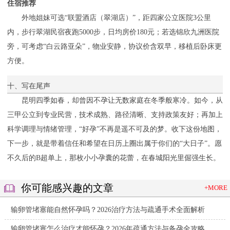
住宿推荐
外地姐妹可选“联盟酒店（翠湖店）”，距四家公立医院3公里
内，步行翠湖民宿夜跑5000步，日均房价180元；若选锦欣九洲医院
旁，可考虑“白云路亚朵”，物业安静，协议价含双早，移植后卧床更
方便。
十、写在尾声
昆明四季如春，却曾因不孕让无数家庭在冬季般寒冷。如今，从
三甲公立到专业民营，技术成熟、路径清晰、支持政策友好；再加上
科学调理与情绪管理，“好孕”不再是遥不可及的梦。收下这份地图，
下一步，就是带着信任和希望在日历上圈出属于你们的“大日子”。愿
不久后的B超单上，那枚小小孕囊的花蕾，在春城阳光里倔强生长。
你可能感兴趣的文章
+MORE
输卵管堵塞能自然怀孕吗？2026治疗方法与疏通手术全面解析
输卵管堵塞怎么治疗才能怀孕？2026年疏通方法与备孕全攻略