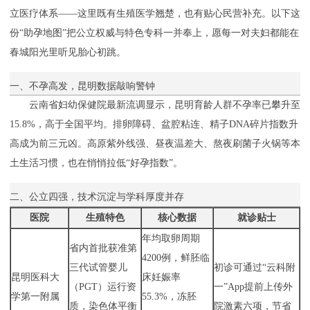
立医疗体系——这里既有生殖医学翘楚，也有贴心民营补充。以下这
份“助孕地图”把公立权威与特色专科一并奉上，愿每一对夫妇都能在
春城阳光里听见胎心初跳。
一、不孕高发，昆明数据敲响警钟
云南省妇幼保健院最新流调显示，昆明育龄人群不孕率已攀升至
15.8%，高于全国平均。排卵障碍、盆腔粘连、精子DNA碎片指数升
高成为前三元凶。高原紫外线强、昼夜温差大、熬夜刷菌子火锅等本
土生活习惯，也在悄悄拉低“好孕指数”。
二、公立四强，技术沉淀与学科厚度并存
医院
生殖特色
核心数据
就诊贴士
年均取卵周期
省内首批获准第
4200例，鲜胚临
三代试管婴儿
初诊可通过“云科附
昆明医科大
床妊娠率
（PGT）运行资
一”App提前上传外
学第一附属
55.3%，冻胚
质，染色体平衡
院激素六项，节省