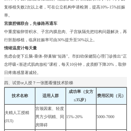
复移植失败2次以上者，可在公立机构申请检测，提高10%-15%妊娠
率。
宫腹腔镜联合，先修路再通车
中重度输卵管积水、子宫内膜息肉、子宫纵隔先把结构问题解决，再
行胚胎移植，临床妊娠率可由30%提升至50%以上。
情绪温度计每天量
焦虑会使下丘脑-垂体-卵巢轴“短路”。市妇幼保健院心理门诊推出“正
念呼吸+渐进式肌肉放松”课程，每天10分钟，皮质醇下降20%，取卵
日疼痛感显著减轻。
四、试管or人授？一张图看懂技术阶梯
成功率（女方
技术名称
适用人群
费用区间（元）
≤35岁）
宫颈因素、轻度
夫精人工授精
男方少弱精、同
15%-20%
5000-7000
(IUI)
房障碍